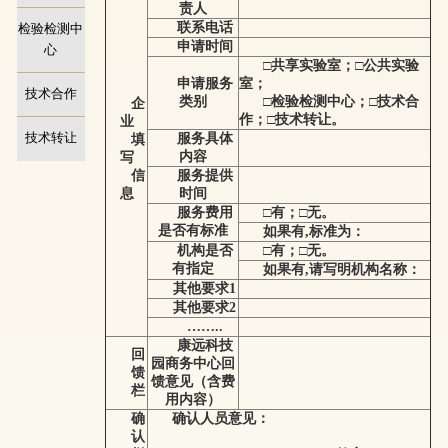
责人
联系电话
检验检测中
申请时间
心
□共享实验室；□公共实验
申请服务
室；
技术合作
类别
□检验检测中心；□技术合
企
作；□技术转让。
业
技术转让
服务具体
填
内容
写
信
服务提供
息
时间
服务费用
□有；□无。
是否有标准
如果有,标准为：
机构是否
□有；□无。
有指定
如果有,请写明机构名称：
其他要求1
其他要求2
……..
康远科技
回
园商务中心回
馈
馈意见（含费
栏
用内容）
确
确认人员意见：
认