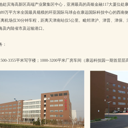
地处滨海高新区高端产业聚集区中心，亚洲最高的高银金融117大厦位处
地约89万平方米全国最具规模的环亚国际马球会在康远国际科技中心的西南
距离机场仅30分钟车程，距离天津南站仅5公里。毗邻津沪、津晋、津保
海及内陆省市及运输港口。
务：
500-3355平米写字楼；1000-3200平米厂房车间（康远科技园一期首层