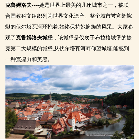
克鲁姆洛夫----
她是世界上最美的几座城市之一，被联
合国教科文组织列为世界文化遗产。整个城市被宽阔蜿
蜒的伏尔塔瓦河环抱着,始终保持她旖旎的风采。大家参
观了
克鲁姆洛夫城堡
，该城堡是仅次于布拉格城堡的捷
克第二大规模的城堡,从伏尔塔瓦河畔仰望城墙,能感到
一种震撼力和美感。