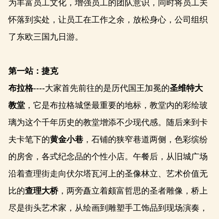
为丰富员工文化，增强员工的团队意识，同时将员工关
怀落到实处，让员工在工作之余，放松身心，公司组织
了东欧三国九日游。
第一站：捷克
布拉格
----
大家首先前往的是历代国王加冕的
圣维特大
教堂
，它是布拉格城堡最重要的地标，教堂内的彩绘玻
璃为这个千年历史的教堂增添不少现代感。随后来到卡
夫卡笔下的
黄金小巷
，石铺的狭窄巷道两侧，色彩缤纷
的房舍，各式纪念品的个性小店。午餐后，从旧城广场
沿着查理街走向伏尔塔瓦河上的圣像林立、艺术价值无
比的
查理大桥
，两旁矗立着颇富哲思的圣者雕像，桥上
尽是街头艺术家，从绘画到雕塑手工饰品到现场演奏，