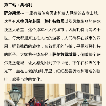
第二站：奥地利
萨尔斯堡
---
一座有着传奇历史和迷人风情的古老山城。
这里有
米拉贝尔花园
、
莫扎特故居
以及风格绚丽的萨尔
茨堡大教堂。这个原本不大的城市，因莫扎特而闻名于
世。每天都迎来送往大批的游客，人们徜徉在城市的四
周，听着熟悉的旋律，合着音乐的节拍，寻觅着莫扎特
的影子。大家乘坐缆车登上
萨尔兹堡城堡
，俯瞰整个萨
尔兹堡老城，让人感觉回到了中世纪。下午在和煦的阳
光下，坐在古老的咖啡厅里，细细品尝奥地利著名的咖
啡，感受当地的文化。